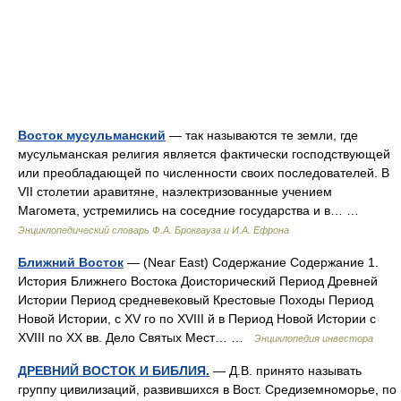
Восток мусульманский
— так называются те земли, где
мусульманская религия является фактически господствующей
или преобладающей по численности своих последователей. В
VII столетии аравитяне, наэлектризованные учением
Магомета, устремились на соседние государства и в… …
Энциклопедический словарь Ф.А. Брокгауза и И.А. Ефрона
Ближний Восток
— (Near East) Содержание Содержание 1.
История Ближнего Востока Доисторический Период Древней
Истории Период средневековый Крестовые Походы Период
Новой Истории, с XV го по XVIII й в Период Новой Истории с
XVIII по XX вв. Дело Святых Мест… …
Энциклопедия инвестора
ДРЕВНИЙ ВОСТОК И БИБЛИЯ.
— Д.В. принято называть
группу цивилизаций, развившихся в Вост. Средиземноморье, по