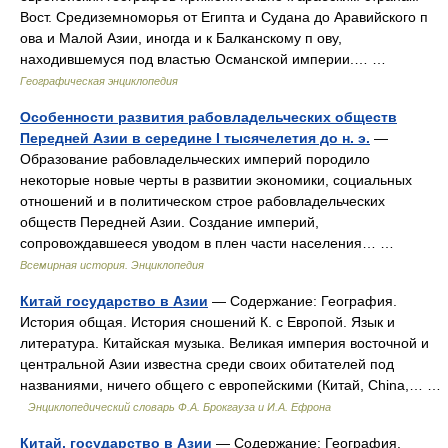
Вост. Средиземноморья от Египта и Судана до Аравийского п
ова и Малой Азии, иногда и к Балканскому п ову,
находившемуся под властью Османской империи.… …
Географическая энциклопедия
Особенности развития рабовладельческих обществ
Передней Азии в середине I тысячелетия до н. э.
—
Образование рабовладельческих империй породило
некоторые новые черты в развитии экономики, социальных
отношений и в политическом строе рабовладельческих
обществ Передней Азии. Создание империй,
сопровождавшееся уводом в плен части населения… …
Всемирная история. Энциклопедия
Китай государство в Азии
— Содержание: География.
История общая. История сношений К. с Европой. Язык и
литература. Китайская музыка. Великая империя восточной и
центральной Азии известна среди своих обитателей под
названиями, ничего общего с европейскими (Китай, China,… …
Энциклопедический словарь Ф.А. Брокгауза и И.А. Ефрона
Китай, государство в Азии
— Содержание: География.