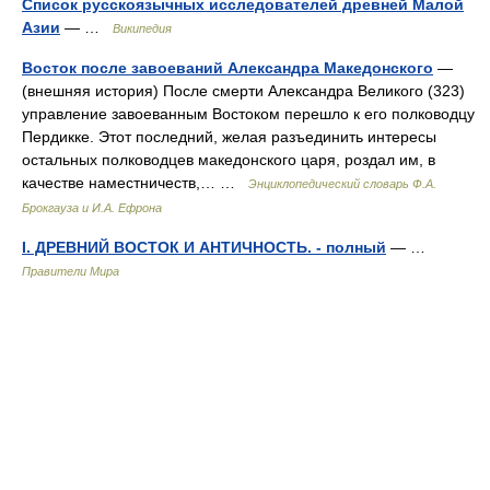
Список русскоязычных исследователей древней Малой
Азии
— …
Википедия
Восток после завоеваний Александра Македонского
—
(внешняя история) После смерти Александра Великого (323)
управление завоеванным Востоком перешло к его полководцу
Пердикке. Этот последний, желая разъединить интересы
остальных полководцев македонского царя, роздал им, в
качестве наместничеств,… …
Энциклопедический словарь Ф.А.
Брокгауза и И.А. Ефрона
I. ДРЕВНИЙ ВОСТОК И АНТИЧНОСТЬ. - полный
— …
Правители Мира